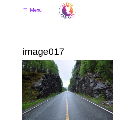
Menü
image017