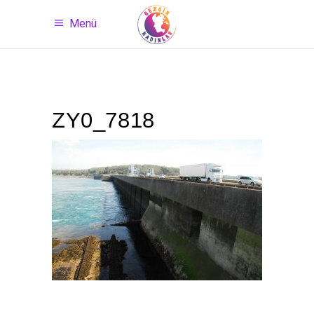
Menü
ZY0_7818