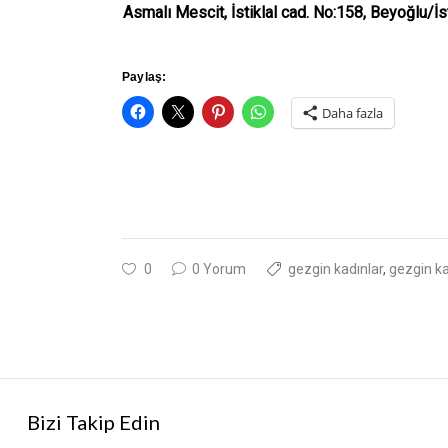
Asmalı Mescit, İstiklal cad. No:158, Beyoğlu/İs
Paylaş:
Daha fazla
0
0 Yorum
gezgin kadınlar
,
gezgin k
Bizi Takip Edin