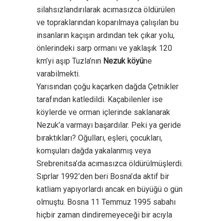
silahsızlandırılarak acımasızca öldürülen
ve topraklarından koparılmaya çalışılan bu
insanların kaçışın ardından tek çıkar yolu,
önlerindeki sarp ormanı ve yaklaşık 120
km’yi aşıp Tuzla’nın
Nezuk köyü
ne
varabilmekti.
Yarısından çoğu kaçarken dağda Çetnikler
tarafından katledildi. Kaçabilenler ise
köylerde ve orman içlerinde saklanarak
Nezuk’a varmayı başardılar. Peki ya geride
bıraktıkları? Oğulları, eşleri, çocukları,
komşuları dağda yakalanmış veya
Srebrenitsa’da acımasızca öldürülmüşlerdi.
Sıprlar 1992’den beri Bosna’da aktif bir
katliam yapıyorlardı ancak en büyüğü o gün
olmuştu. Bosna 11 Temmuz 1995 sabahı
hiçbir zaman dindiremeyeceği bir acıyla