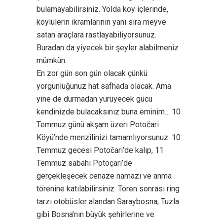
bulamayabilirsiniz. Yolda köy içlerinde,
köylülerin ikramlarının yanı sıra meyve
satan araçlara rastlayabiliyorsunuz.
Buradan da yiyecek bir şeyler alabilmeniz
mümkün.
En zor gün son gün olacak çünkü
yorgunluğunuz hat safhada olacak. Ama
yine de durmadan yürüyecek gücü
kendinizde bulacaksınız buna eminim… 10
Temmuz günü akşam üzeri Potočari
Köyü’nde menzilinizi tamamlıyorsunuz. 10
Temmuz gecesi Potočari’de kalıp, 11
Temmuz sabahı Potoçari’de
gerçekleşecek cenaze namazı ve anma
törenine katılabilirsiniz. Tören sonrası ring
tarzı otobüsler alandan Saraybosna, Tuzla
gibi Bosna’nın büyük şehirlerine ve