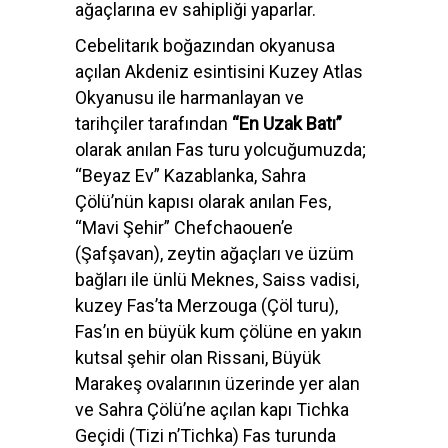
ağaçlarına ev sahipliği yaparlar.
Cebelitarık boğazından okyanusa
açılan Akdeniz esintisini Kuzey Atlas
Okyanusu ile harmanlayan ve
tarihçiler tarafından
“En Uzak Batı”
olarak anılan Fas turu yolcuğumuzda;
“Beyaz Ev”
Kazablanka, Sahra
Çölü’nün kapısı olarak anılan Fes,
“Mavi Şehir” Chefchaouen’e
(Şafşavan), zeytin ağaçları ve üzüm
bağları ile ünlü Meknes, Saiss vadisi,
kuzey Fas’ta Merzouga (Çöl turu),
Fas’ın en büyük kum çölüne en yakın
kutsal şehir olan Rissani, Büyük
Marakeş ovalarının üzerinde yer alan
ve Sahra Çölü’ne açılan kapı Tichka
Geçidi (Tizi n’Tichka) Fas turunda