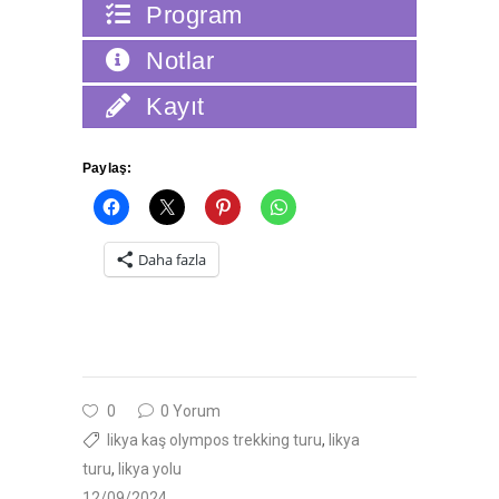
Program
Notlar
Kayıt
Paylaş:
Daha fazla
0
0 Yorum
likya kaş olympos trekking turu
,
likya
turu
,
likya yolu
12/09/2024