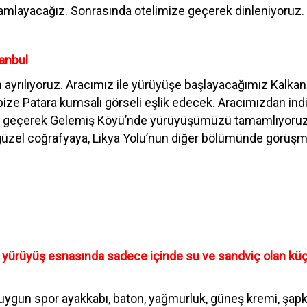
ayacağız. Sonrasında otelimize geçerek dinleniyoruz.
tanbul
rılıyoruz. Aracımız ile yürüyüşe başlayacağımız Kalkan s
bize Patara kumsalı görseli eşlik edecek. Aracımızdan indi
ı geçerek Gelemiş Köyü’nde yürüyüşümüzü tamamlıyoruz. 
 güzel coğrafyaya, Likya Yolu’nun diğer bölümünde görü
, yürüyüş esnasında sadece içinde su ve sandviç olan küç
ygun spor ayakkabı, baton, yağmurluk, güneş kremi, şapk