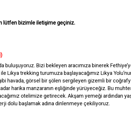
 lütfen bizimle iletişime geçiniz.
i)
a buluşuyoruz. Bizi bekleyen aracımıza binerek Fethiye’y
 ile Likya trekking turumuza başlayacağımız Likya Yolu’nun
gibi havada, görsel bir şölen sergileyen gizemli bir coğrafy
) kadar harika manzaranın eşliğinde yürüyeceğiz. Bu muh
ayacağımız otelimize getirecek. Akşam yemeği ardından y
erji dolu başlamak adına dinlenmeye çekiliyoruz.