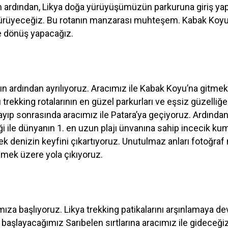
ardından, Likya doğa yürüyüşümüzün parkuruna giriş yapı
yürüyeceğiz. Bu rotanın manzarası muhteşem. Kabak Koyu’
ze dönüş yapacağız.
ardından ayrılıyoruz. Aracımız ile Kabak Koyu’na gitmek
rekking rotalarının en güzel parkurları ve eşsiz güzelliğe
 sonrasında aracımız ile Patara’ya geçiyoruz. Ardından d
 ile dünyanın 1. en uzun plajı ünvanına sahip incecik ku
rek denizin keyfini çıkartıyoruz. Unutulmaz anları fotoğra
mek üzere yola çıkıyoruz.
ıza başlıyoruz. Likya trekking patikalarını arşınlamaya
aşlayacağımız Sarıbelen sırtlarına aracımız ile gideceği