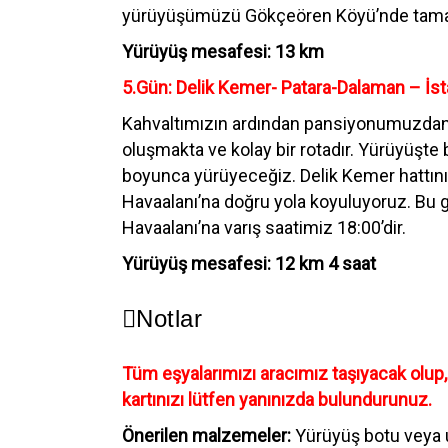
yürüyüşümüzü Gökçeören Köyü’nde tamaml
Yürüyüş mesafesi: 13 km
5.Gün: Delik Kemer- Patara-Dalaman – İs
Kahvaltımızın ardından pansiyonumuzdan ay
oluşmakta ve kolay bir rotadır. Yürüyüşte 
boyunca yürüyeceğiz. Delik Kemer hattın
Havaalanı’na doğru yola koyuluyoruz. Bu
Havaalanı’na varış saatimiz 18:00’dir.
Yürüyüş mesafesi: 12 km 4 saat
Notlar
Tüm eşyalarımızı aracımız taşıyacak olup
kartınızı lütfen yanınızda bulundurunuz.
Önerilen malzemeler:
Yürüyüş botu veya u