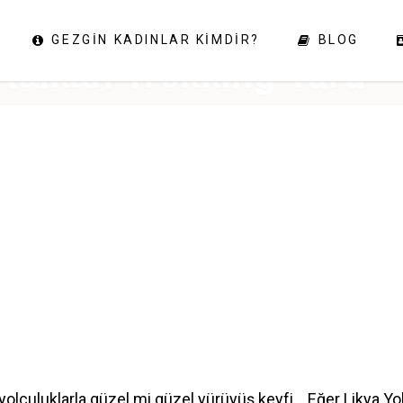
GEZGIN KADINLAR KIMDIR?
BLOG
Kalkan Trekking Turu
ı yolculuklarla güzel mi güzel yürüyüş keyfi… Eğer Likya