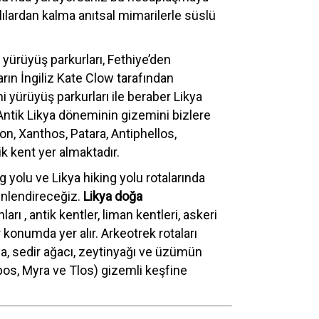
ılardan kalma anıtsal mimarilerle süslü
 yürüyüş parkurları, Fethiye’den
rın İngiliz Kate Clow tarafından
i yürüyüş parkurları ile beraber Likya
 Antik Likya döneminin gizemini bizlere
n, Xanthos, Patara, Antiphellos,
ik kent yer almaktadır.
yolu ve Likya hiking yolu rotalarında
inlendireceğiz.
Likya doğa
rı , antik kentler, liman kentleri, askeri
konumda yer alır. Arkeotrek rotaları
ya, sedir ağacı, zeytinyağı ve üzümün
mpos, Myra ve Tlos) gizemli keşfine