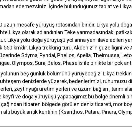
atmadan edemezsiniz. İçinde bulunduğunuz tabiat ve Likyal
!
 10 uzun mesafe yürüyüş rotasından biridir. Likya yolu doğa
hte Likya olarak adlandırılan Teke yarımadasındaki patikala
ur. Likya yolu doğa yürüyüşü yollarına yeni ilave edilen yen
550 km’dir. Likya trekking turu, Akdeniz’in güzelliğini ve
 üzerinde Sdyma, Pyndai, Phellos, Apelia, Theimussa, Letoo
gae, Olympos, Sura, Belos, Phaselis ile birlikte bir çok ant
ş yolunun beş günlük bölümünü yürüyeceğiz. Likya trekking 
 muhteşem denizlerde yüzerek, bedenlerimizi, ruhumuzu d
eri, zeytinyağı üretim yerleri ve üzüm bağları , tarım alanla
e keyfi ve doğa yürüyüşü yapacağımız bu bölge önemli bir 
ç çağından itibaren bölgede görülen deniz ticareti, mor bo
gün altı büyük antik kentinin (Ksanthos, Patara, Pınara, Oly