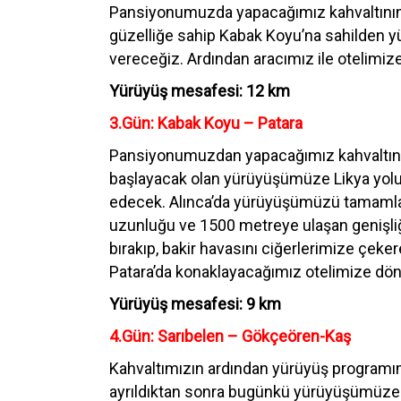
Pansiyonumuzda yapacağımız kahvaltının 
güzelliğe sahip Kabak Koyu’na sahilden 
vereceğiz. Ardından aracımız ile otelimi
Yürüyüş mesafesi: 12 km
3.Gün: Kabak Koyu – Patara
Pansiyonumuzdan yapacağımız kahvaltının 
başlayacak olan yürüyüşümüze Likya yolu t
edecek. Alınca’da yürüyüşümüzü tamamlayıp
uzunluğu ve 1500 metreye ulaşan genişliği
bırakıp, bakir havasını ciğerlerimize çeke
Patara’da konaklayacağımız otelimize dön
Yürüyüş mesafesi: 9 km
4.Gün: Sarıbelen – Gökçeören-Kaş
Kahvaltımızın ardından yürüyüş programım
ayrıldıktan sonra bugünkü yürüyüşümüze b