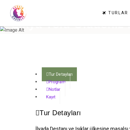
TURLAR
Likya Yolu Ölüdeniz 
28 Eylül- 2 Ekim 2022
Tur Detayları
Program
Notlar
Kayıt
Tur Detayları
İlyada Destanı ve Işıklar ülkesine masals