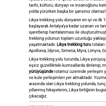
tarihi, kültürü, dünyayı ve insanoğlunu k
yolda yürürken başka bir şansınız olamaz
Likya trekking yolu dünyanın en iyi ve ilk
başlayarak Antalya’ya kadar uzanan ve tari
işaretlenip haritalanması ile oluşturulmuşt
trekking yolunun toplam uzunluğu yaklaşık 
yaşatmaktadır.
Likya trekking turu
rotaları
Apollonia, İdyros, Simena, Myra, Limyra, Ga
Likya trekking yolu turunda, Likya yürüyü
eşsiz güzellikteki kumsallarda dinlenip,
yürüyüşünde
rotamız üzerinde yerleşim yerl
ve kule yerleşimleri yer almaktadır. Yüzm
arasında olan Likya trekking yolunda, tun
yıllanmış hikayelerini, Likya birliğinin bu
çıkacağız.