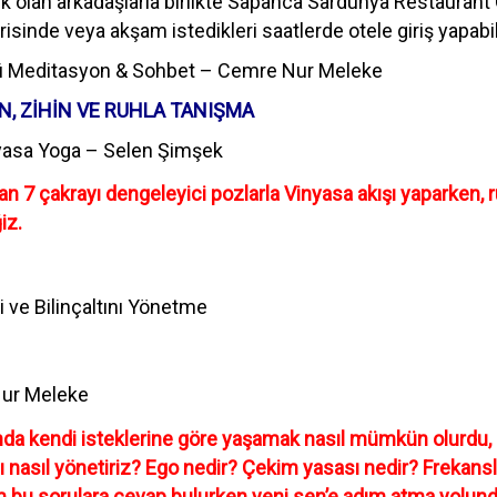
k olan arkadaşlarla birlikte Sapanca Sardunya Restaurant O
sinde veya akşam istedikleri saatlerde otele giriş yapabili
ü Meditasyon & Sohbet – Cemre Nur Meleke
N, ZİHİN VE RUHLA TANIŞMA
nyasa Yoga – Selen Şimşek
 7 çakrayı dengeleyici pozlarla Vinyasa akışı yaparken, r
iz.
 ve Bilinçaltını Yönetme
ur Meleke
ında kendi isteklerine göre yaşamak nasıl mümkün olurdu,
ı nasıl yönetiriz? Ego nedir? Çekim yasası nedir? Frekansla
m bu sorulara cevap bulurken yeni sen’e adım atma yolunda 