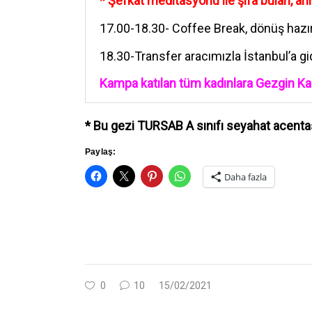
* Şefkat meditasyonu ile şifa bulan, a
17.00-18.30- Coffee Break, dönüş hazır
18.30-
Transfer aracımızla İstanbul’a gi
Kampa katılan tüm kadınlara Gezgin Kad
* Bu gezi TURSAB A sınıfı seyahat acentası
Paylaş:
Daha fazla
0
10
15/02/2021