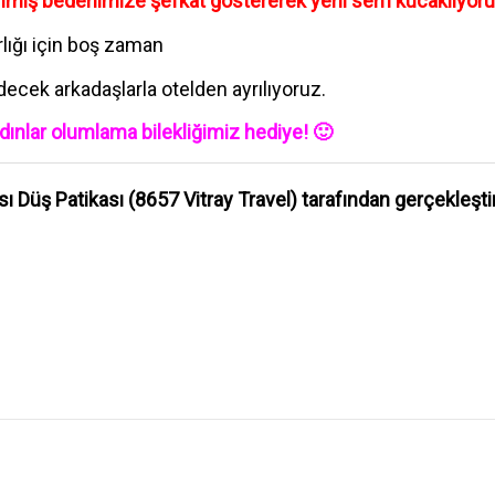
rınmış bedenimize şefkat göstererek yeni sen’i kucaklıyor
lığı için boş zaman
decek arkadaşlarla otelden ayrılıyoruz.
ınlar olumlama bilekliğimiz hediye! 🙂
 Düş Patikası (8657 Vitray Travel) tarafından gerçekleştir