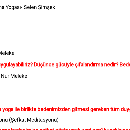
aha Yogası- Selen Şimşek
 Meleke
l uygulayabiliriz? Düşünce gücüyle şifalandırma nedir? Be
e Nur Meleke
yin yoga ile birlikte bedenimizden gitmesi gereken tüm duy
onu (Şefkat Meditasyonu)