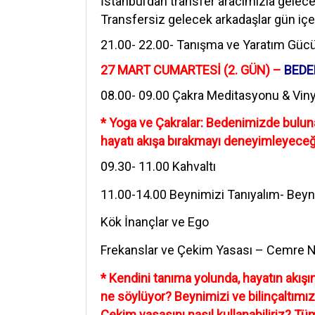
İstanbul’dan transfer aracımızla gelece
Transfersiz gelecek arkadaşlar gün içeri
21.00- 22.00- Tanışma ve
Yaratım Güc
27 MART CUMARTESİ (2. GÜN) –
BEDE
‪08.00- 09.00 Çakra Meditasyonu & Vi
* Yoga ve Çakralar: Bedenimizde bulunan
hayatı akışa bırakmayı deneyimleyeceğ
‪09.30- 11.00 Kahvaltı
‪11.00-14.00 Beynimizi Tanıyalım- Beyni
Kök İnançlar ve Ego
Frekanslar ve
Çekim Yasası – Cemre N
* Kendini tanıma yolunda, hayatın akış
ne söylüyor? Beynimizi ve bilinçaltımız
Çekim yasasını nasıl kullanabiliriz? Tü