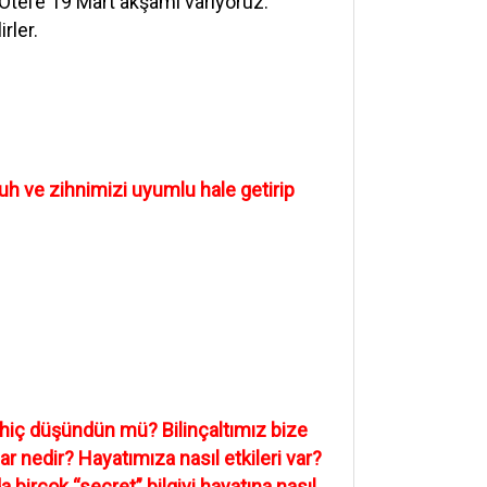
tel’e ‪19 Mart akşamı varıyoruz.
rler.
uh ve zihnimizi uyumlu hale getirip
 hiç düşündün mü? Bilinçaltımız bize
r nedir? Hayatımıza nasıl etkileri var?
birçok “secret” bilgiyi hayatına nasıl