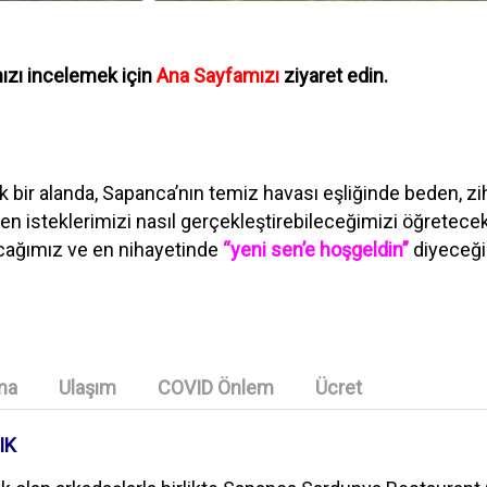
mızı incelemek için
Ana Sayfamızı
ziyaret edin.
k bir alanda, Sapanca’nın temiz havası eşliğinde beden, z
n isteklerimizi nasıl gerçekleştirebileceğimizi öğretece
acağımız ve en nihayetinde
“yeni sen’e hoşgeldin”
diyeceği
ma
Ulaşım
COVID Önlem
Ücret
IK