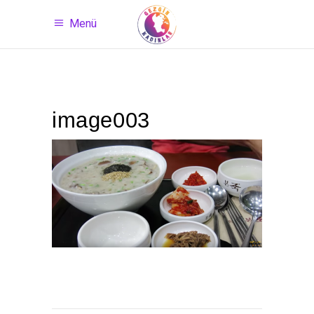
Menü
image003